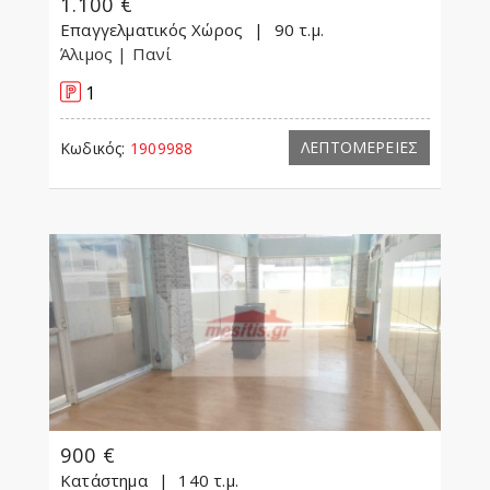
1.100 €
Επαγγελματικός Χώρος
90 τ.μ.
Άλιμος
| Πανί
1
ΛΕΠΤΟΜΕΡΕΙΕΣ
Κωδικός:
1909988
900 €
Κατάστημα
140 τ.μ.