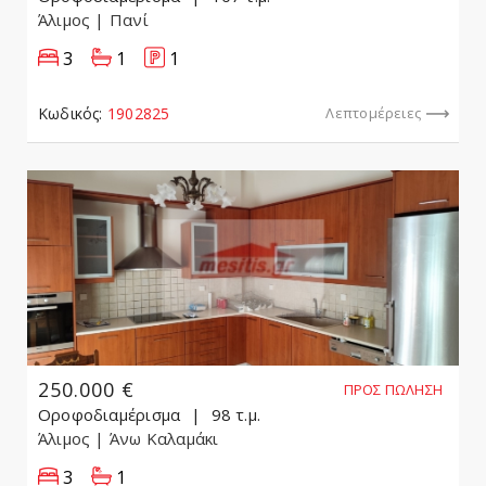
Άλιμος
| Πανί
3
1
1
Κωδικός:
1902825
Λεπτομέρειες
250.000 €
ΠΡΟΣ ΠΏΛΗΣΗ
Οροφοδιαμέρισμα
98 τ.μ.
Άλιμος
| Άνω Καλαμάκι
3
1