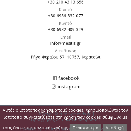
+30 210 43 13 656
Κινητό
+30 6986 532 077
Κινητό
+30 6932 409 329
Email
info@mesitis.gr
Διεύθυνση
Ρήγα Φεραίου 57, 18757, Κερατσίνι
facebook
instagram
Αυτός ο ιστότοπος χρησιμοποιεί cookies. Χρησιμοποιώντας τον
|
Copyright © 2026 by
mesitis.gr
ιστότοπο συγκατατίθεστε στη χρήση των cookies σύμφωνα με
Όροι χρήσης και Πολιτική Απορρήτου
τους όρους της πολιτικής χρήσης.
Περισσότερα
Αποδοχή
Powered by
Fortunet Hellas
|
e-agents technology