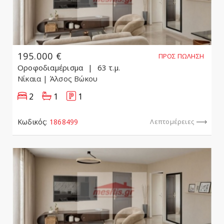
195.000 €
ΠΡΟΣ ΠΏΛΗΣΗ
Οροφοδιαμέρισμα
63 τ.μ.
Νίκαια
| Άλσος Βώκου
2
1
1
Κωδικός:
1868499
Λεπτομέρειες