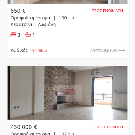
650 €
ΠΡΟΣ ΕΝΟΙΚΊΑΣΗ
Οροφοδιαμέρισμα
100 τ.μ.
Κερατσίνι
| Αμφιάλη
3
1
Κωδικός:
1914855
Λεπτομέρειες
430.000 €
ΠΡΟΣ ΠΏΛΗΣΗ
Οροφοδιαμέρισμα
107 τ.μ.