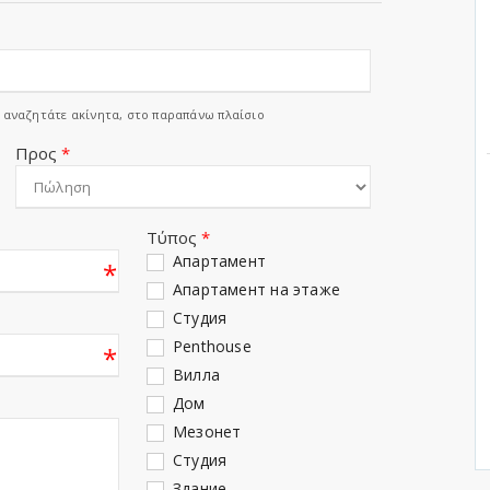
ς αναζητάτε ακίνητα, στο παραπάνω πλαίσιο
Προς
*
Τύπος
*
Апартамент
*
Апартамент на этаже
Студия
Penthouse
*
Вилла
Дом
Мезонет
Студия
Здание