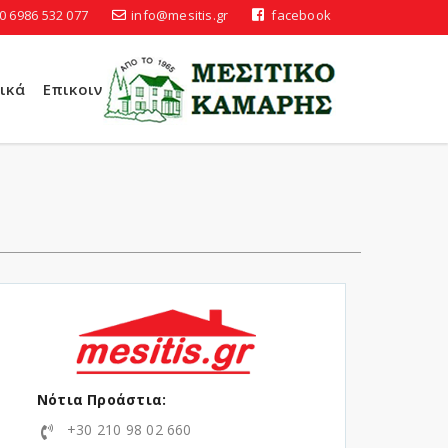
0 6986 532 077
info@mesitis.gr
facebook
ικά
Επικοινωνία
Νότια Προάστια:
+30 210 98 02 660