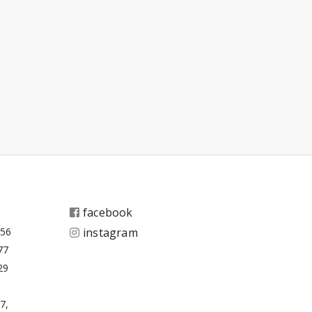
facebook
656
instagram
77
29
7,