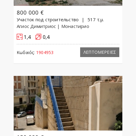
800 000 €
Участок под строительство
517 τ.μ.
Агиос Димитриос
| Монастирио
1,4
0,4
ΛΕΠΤΟΜΕΡΕΙΕΣ
Κωδικός:
1904953