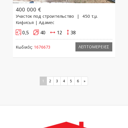
400 000 €
Участок под строительство
450 τ.μ.
Кифисья
| Адамес
0,5
40
12
38
ΛΕΠΤΟΜΕΡΕΙΕΣ
Κωδικός:
1676673
1
2
3
4
5
6
»