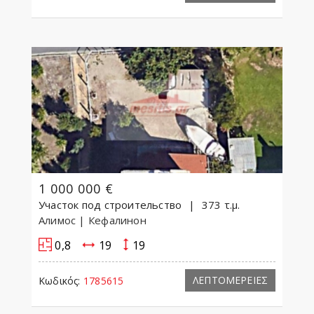
1 000 000 €
Участок под строительство
373 τ.μ.
Алимос
| Кефалинон
0,8
19
19
ΛΕΠΤΟΜΕΡΕΙΕΣ
Κωδικός:
1785615