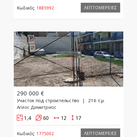
ΛΕΠΤΟΜΕΡΕΙΕΣ
Κωδικός:
1885992
290 000 €
Участок под строительство
216 τ.μ.
Агиос Димитриос
1,4
60
12
17
ΛΕΠΤΟΜΕΡΕΙΕΣ
Κωδικός:
1775002