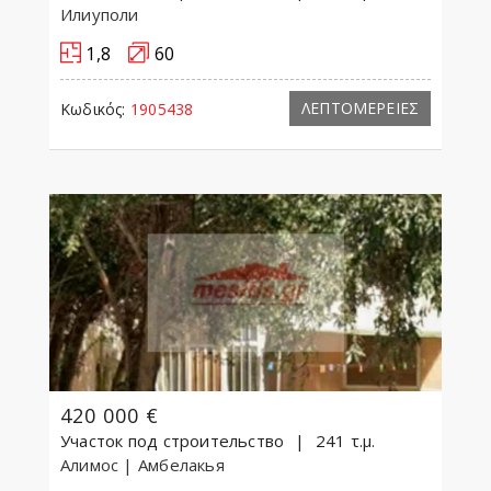
Илиуполи
1,8
60
ΛΕΠΤΟΜΕΡΕΙΕΣ
Κωδικός:
1905438
420 000 €
Участок под строительство
241 τ.μ.
Алимос
| Амбелакья