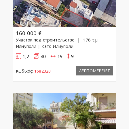
160 000 €
Участок под строительство
178 τ.μ.
Илиуполи
| Като Илиуполи
1,2
40
19
9
ΛΕΠΤΟΜΕΡΕΙΕΣ
Κωδικός:
1682320