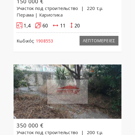
150 000 €
Участок под строительство
220 τ.μ.
Перама
| Кариотика
1,4
60
11
20
ΛΕΠΤΟΜΕΡΕΙΕΣ
Κωδικός:
1908553
350 000 €
Участок под строительство
200 τ.μ.