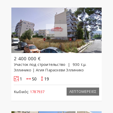
2 400 000 €
Участок под строительство
930 τ.μ.
Эллинико
| Агия Параскеви Эллинико
1
50
19
ΛΕΠΤΟΜΕΡΕΙΕΣ
Κωδικός:
1787937