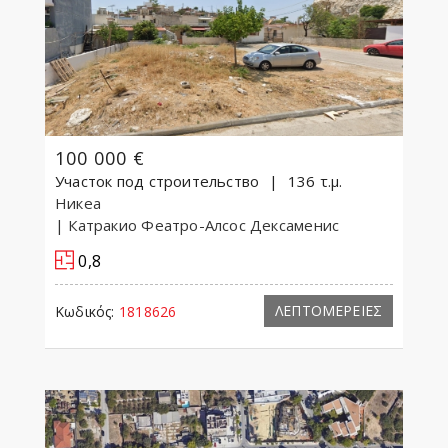
100 000 €
Участок под строительство
136 τ.μ.
Никеа
| Катракио Феатро-Алсос Дексаменис
0,8
ΛΕΠΤΟΜΕΡΕΙΕΣ
Κωδικός:
1818626