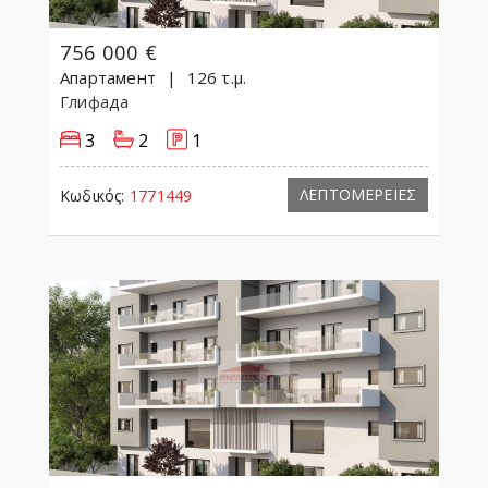
756 000 €
Апартамент
126 τ.μ.
Глифада
3
2
1
ΛΕΠΤΟΜΕΡΕΙΕΣ
Κωδικός:
1771449