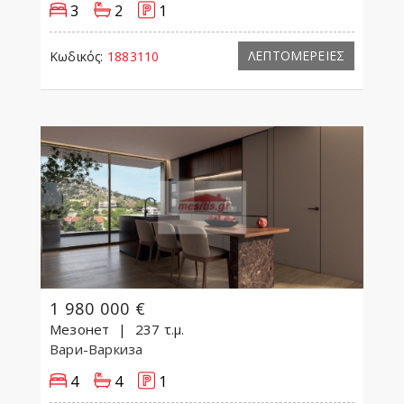
3
2
1
ΛΕΠΤΟΜΕΡΕΙΕΣ
Κωδικός:
1883110
1 980 000 €
Мезонет
237 τ.μ.
Вари-Варкиза
4
4
1