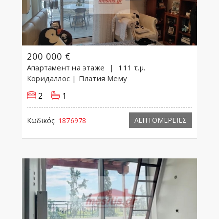
200 000 €
Апартамент на этаже
111 τ.μ.
Коридаллос
| Платия Мему
2
1
ΛΕΠΤΟΜΕΡΕΙΕΣ
Κωδικός:
1876978