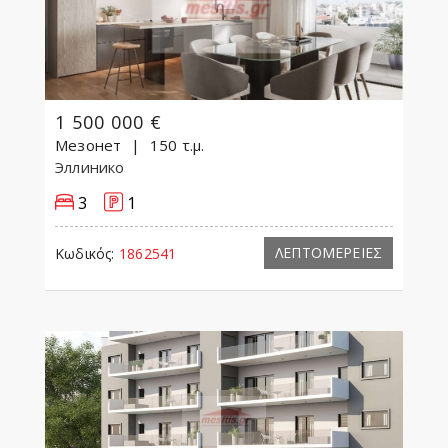
1 500 000 €
Мезонет
150 τ.μ.
Эллинико
3
1
ΛΕΠΤΟΜΕΡΕΙΕΣ
Κωδικός:
1862541