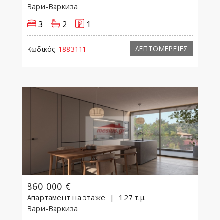
Вари-Варкиза
3
2
1
ΛΕΠΤΟΜΕΡΕΙΕΣ
Κωδικός:
1883111
860 000 €
Апартамент на этаже
127 τ.μ.
Вари-Варкиза