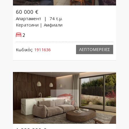
60 000 €
Апартамент
74 τ.μ.
Кератсини
| Амфиали
2
ΛΕΠΤΟΜΕΡΕΙΕΣ
Κωδικός:
1911636