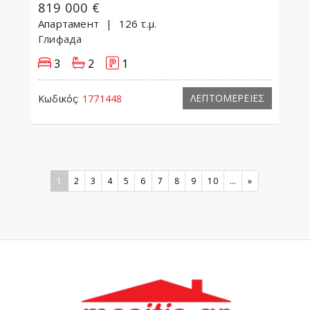
819 000 €
Апартамент
126 τ.μ.
Глифада
3
2
1
ΛΕΠΤΟΜΕΡΕΙΕΣ
Κωδικός:
1771448
1
2
3
4
5
6
7
8
9
10
...
»