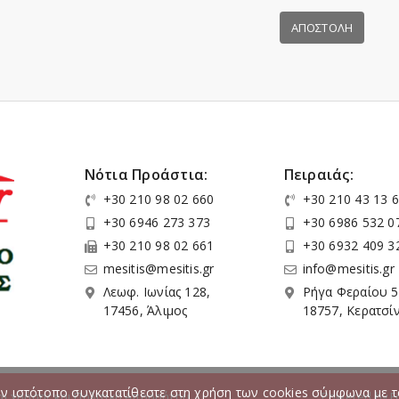
ΑΠΟΣΤΟΛΗ
Νότια Προάστια:
Πειραιάς:
+30 210 98 02 660
+30 210 43 13 
+30 6946 273 373
+30 6986 532 0
+30 210 98 02 661
+30 6932 409 3
mesitis@mesitis.gr
info@mesitis.gr
Λεωφ. Ιωνίας 128,
Ρήγα Φεραίου 5
17456, Άλιμος
18757, Κερατσίν
ον ιστότοπο συγκατατίθεστε στη χρήση των cookies σύμφωνα με το
ι χρήσης και Πολιτική Απορρήτου
Powered by
F