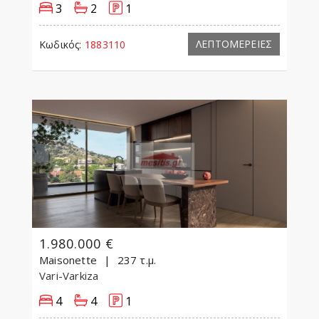
3
2
1
ΛΕΠΤΟΜΕΡΕΙΕΣ
Κωδικός:
1883110
1.980.000 €
Maisonette
237 τ.μ.
Vari-Varkiza
4
4
1