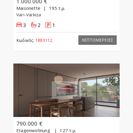
1.000.000 €
Maisonette
195 τ.μ.
Vari-Varkiza
3
2
1
ΛΕΠΤΟΜΕΡΕΙΕΣ
Κωδικός:
1883112
790.000 €
Etagenwohnung
127 τ.μ.