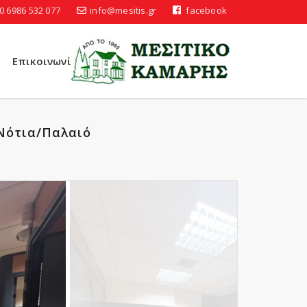
0 6986 532 077
info@mesitis.gr
facebook
Επικοινωνία
Νότια/Παλαιό