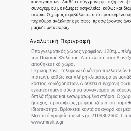
κοινόχρηστων. Διαθέτει σύγχρονη φωτιζόμενη ψ
συναγερμού με κάμερες ασφαλείας, καθώς και δια
στόρια. Ο χώρος περιβάλλεται από προσεγμένο κήπ
παράθυρα ανάκλησης με σίτες, προσφέροντας άνεση
μαζικής μεταφοράς.
Αναλυτική Περιγραφή
Επαγγελματικός χώρος γραφείων 120τ.μ., πλή
του Παλαιού Φαλήρου. Αποτελείται από 8 ανεξ
αποθηκευτικό χώρο.
Περιλαμβάνει τηλεφωνικό κέντρο πολλαπλών θέ
πιάτων), καθώς και πλήρη κλιματισμό με μονάδ
κόστος κοινόχρηστων. Διαθέτει σύγχρονη φωτ
εγκατεστημένο σύστημα συναγερμού με κάμερε
διπλά τζάμια και ενσωματωμένα στόρια. Ο χώρο
ήσυχος, προσόψεως, με φιμέ τζάμια και παράθ
ιδιωτικότητα. Βρίσκεται κοντά σε αγορά και μέ
Μεσιτικό γραφείο mesitis.gr, 2109802660. Για 
www.mesitis.gr