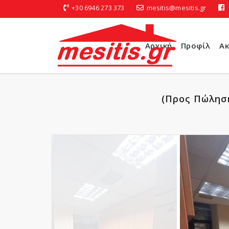
+30 6946 273 373
mesitis@mesitis.gr
Αρχική
Προφίλ
Ακ
(Προς Πώλησ