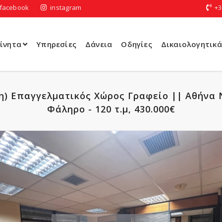
facebook
instagram
+3
ίνητα
Υπηρεσίες
Δάνεια
Οδηγίες
Δικαιολογητικά
η) Επαγγελματικός Χώρος Γραφείο || Αθήνα 
Φάληρο - 120 τ.μ, 430.000€