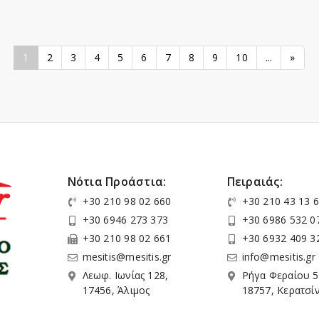
1
2
3
4
5
6
7
8
9
10
...
»
Νότια Προάστια:
Πειραιάς:
+30 210 98 02 660
+30 210 43 13 
+30 6946 273 373
+30 6986 532 0
+30 210 98 02 661
+30 6932 409 3
mesitis@mesitis.gr
info@mesitis.gr
Λεωφ. Ιωνίας 128,
Ρήγα Φεραίου 5
17456, Άλιμος
18757, Κερατσίν