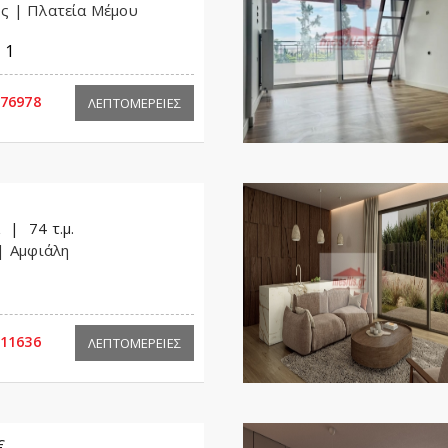
ός
| Πλατεία Μέμου
1
76978
ΛΕΠΤΟΜΕΡΕΙΕΣ
α
74 τ.μ.
| Αμφιάλη
11636
ΛΕΠΤΟΜΕΡΕΙΕΣ
€