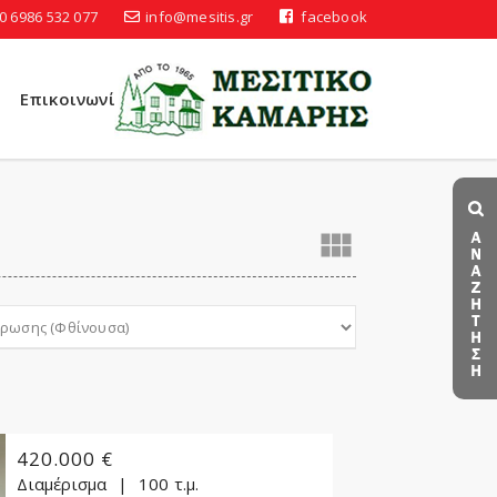
0 6986 532 077
info@mesitis.gr
facebook
Επικοινωνία

420.000 €
Διαμέρισμα
100 τ.μ.