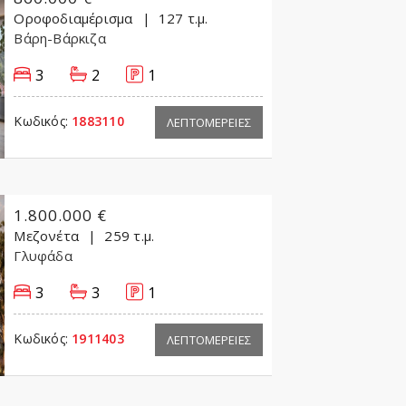
Οροφοδιαμέρισμα
127 τ.μ.
Βάρη-Βάρκιζα
3
2
1
Κωδικός:
1883110
ΛΕΠΤΟΜΕΡΕΙΕΣ
1.800.000 €
Μεζονέτα
259 τ.μ.
Γλυφάδα
3
3
1
Κωδικός:
1911403
ΛΕΠΤΟΜΕΡΕΙΕΣ