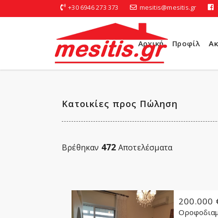
+30 6946 273 373
mesitis@mesitis.gr
Αρχική
Προφίλ
Ακ
Κατοικίες προς Πώληση
472
Βρέθηκαν
Αποτελέσματα
200.000 
Οροφοδιαμ