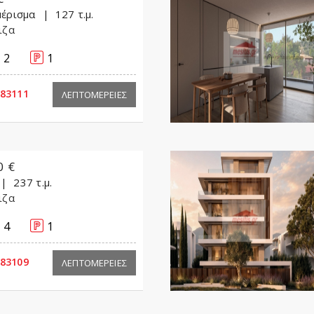
έρισμα
127 τ.μ.
ιζα
2
1
83111
ΛΕΠΤΟΜΕΡΕΙΕΣ
0 €
237 τ.μ.
ιζα
4
1
83109
ΛΕΠΤΟΜΕΡΕΙΕΣ