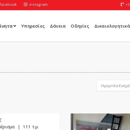
facebook
instagram
+3
ίνητα
Υπηρεσίες
Δάνεια
Οδηγίες
Δικαιολογητικά
€
έρισμα
111 τ.μ.