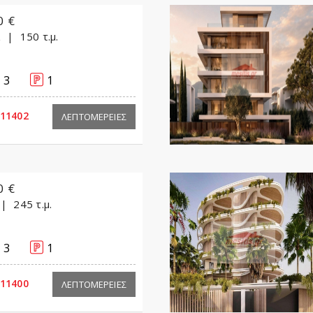
0 €
α
150 τ.μ.
3
1
11402
ΛΕΠΤΟΜΕΡΕΙΕΣ
0 €
245 τ.μ.
3
1
11400
ΛΕΠΤΟΜΕΡΕΙΕΣ