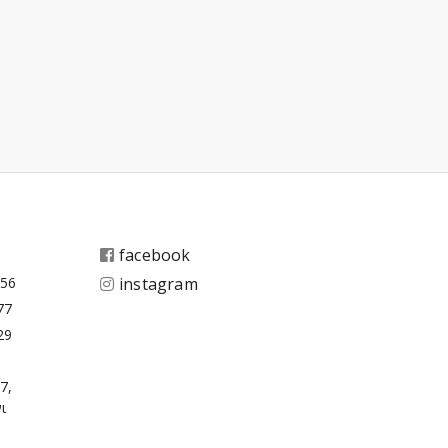
facebook
656
instagram
77
29
7,
ι