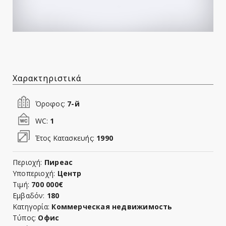
Χαρακτηριστικά
Όροφος:
7-й
WC:
1
Έτος Κατασκευής:
1990
Περιοχή:
Пиреас
Υποπεριοχή:
Центр
Τιμή:
700 000€
Εμβαδόν:
180
Κατηγορία:
Коммерческая недвижимость
Τύπος:
Офис