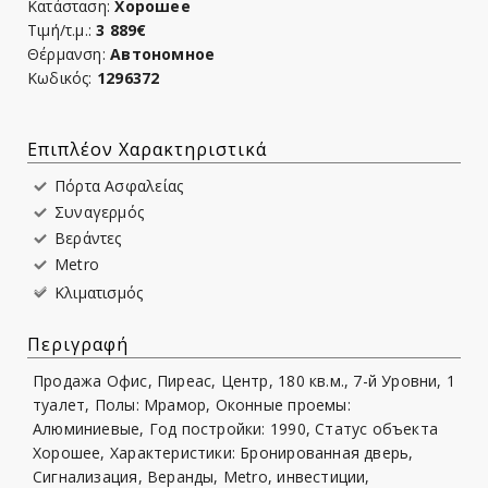
Κατάσταση:
Хорошее
Τιμή/τ.μ.:
3 889€
Θέρμανση:
Автономное
Κωδικός:
1296372
Επιπλέον Χαρακτηριστικά
Πόρτα Ασφαλείας
Συναγερμός
Βεράντες
Metro
Κλιματισμός
Περιγραφή
Продажа Офис, Пиреас, Центр, 180 кв.м., 7-й Уровни, 1
туалет, Полы: Мрамор, Оконные проемы:
Алюминиевые, Год постройки: 1990, Статус объекта
Хорошее, Характеристики: Бронированная дверь,
Сигнализация, Веранды, Metro, инвестиции,