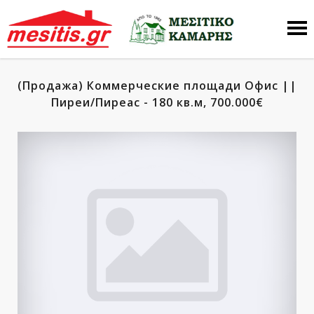
(Продажа) Коммерческие площади Офис ||
Пиреи/Пиреас - 180 кв.м, 700.000€